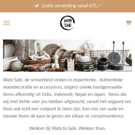
Ga
Gratis verzending vanaf €75,-*
direct
naar
de
hoofdinhoud
Wabi Sabi, de schoonheid vinden in imperfectie. Authentieke
woondecoratie en accessoires, (eigen) unieke handgemaakte
items afkomstig uit India, Indonesië, Nepal en Japan.
Items die
wij met liefde voor jou hebben uitgezocht, vanuit het oogpunt om
thuis ook echt een rustpunt te laten zijn. Een mix van oude en
nieuwe items de kans te geven om elkaar te complimenteren.
Welkom bij Wabi to Sabi. Welkom thuis.