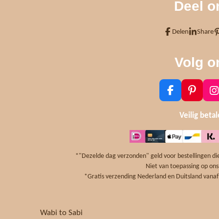
Deel o
Delen
Share
Volg o
F
P
I
a
i
n
c
n
s
Veilig beta
e
t
t
b
e
a
o
r
g
o
e
r
*"Dezelde dag verzonden" geld voor bestellingen die
k
s
a
Niet van toepassing op ons
t
*Gratis verzending Nederland en Duitsland vanaf 
Wabi to Sabi