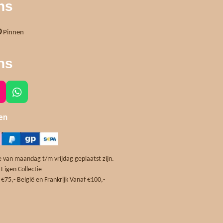
ns
Pinnen
ns
W
h
a
len
t
s
A
p
 van maandag t/m vrijdag geplaatst zijn.
p
 Eigen Collectie
m
€75,- België en Frankrijk Vanaf €100,-