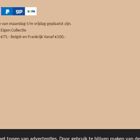
t
s
A
p
 van maandag t/m vrijdag geplaatst zijn.
p
 Eigen Collectie
m
€75,- België en Frankrijk Vanaf €100,-
et tonen van advertenties. Door gebruik te blijven maken van de