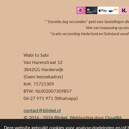
e
t
t
b
e
a
o
r
g
o
e
r
*"Dezelde dag verzonden" geld voor bestellingen die
k
s
a
Niet van toepassing op ons
t
*Gratis verzending Nederland en Duitsland vanaf 
Wabi to Sabi
Van Harenstraat 12
3842GG Harderwijk
(Geen bezoekadres)
KvK: 75721309
BTW: NL002007309B57
06-27 971 971 (Whatsapp)
contact@blinkel.nl
© 2016 - 2026
Blinkel
Webhosting door
Cloud86
Deze website gebruikt cookies voor analyse-doeleinden en/of h