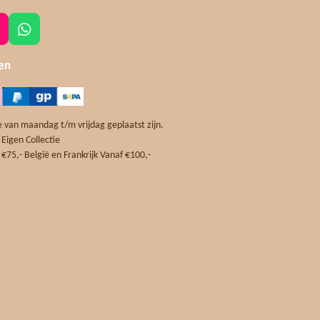
W
h
a
len
t
s
A
p
 van maandag t/m vrijdag geplaatst zijn.
p
 Eigen Collectie
m
€75,- België en Frankrijk Vanaf €100,-