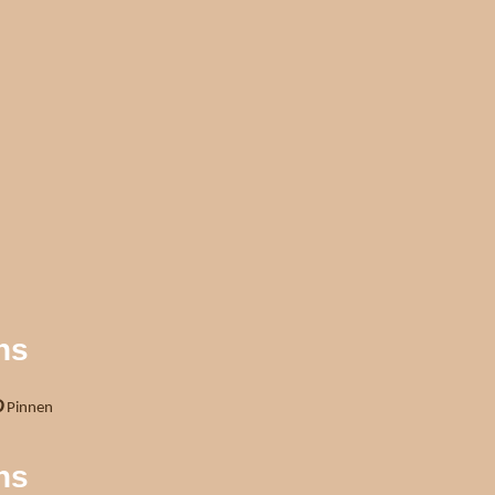
ns
Pinnen
ns