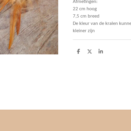
Afmetingen:
22 cm hoog
7,5 cm breed
De kleur van de kralen kunne
kleiner zijn
D
D
S
e
e
h
l
e
a
e
l
r
n
e