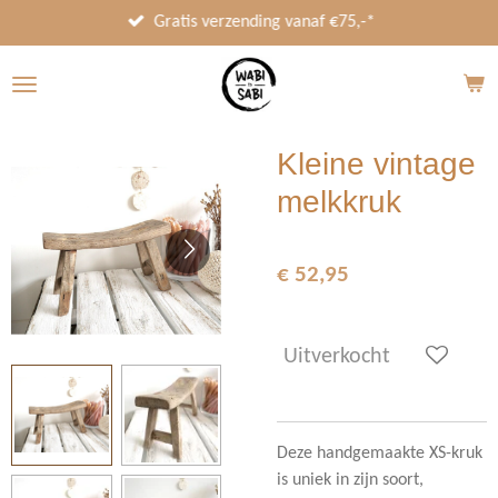
Ga
Gratis verzending vanaf €75,-*
direct
naar
de
hoofdinhoud
Kleine vintage
melkkruk
€ 52,95
Uitverkocht
Deze handgemaakte XS-kruk
is uniek in zijn soort,