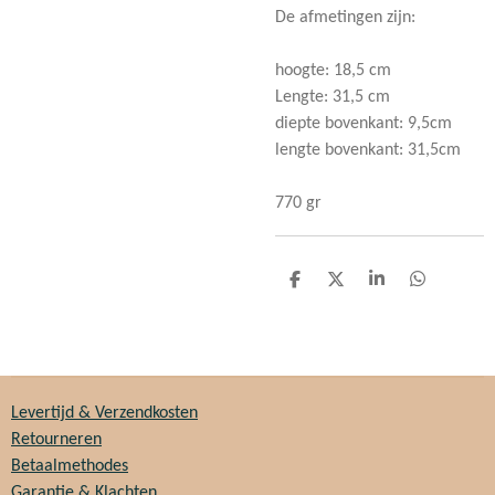
De afmetingen zijn:
hoogte: 18,5 cm
Lengte: 31,5 cm
diepte bovenkant: 9,5cm
lengte bovenkant: 31,5cm
770 gr
D
D
S
D
e
e
h
e
l
e
a
l
e
l
r
e
n
e
n
Levertijd & Verzendkosten
Retourneren
Betaalmethodes
Garantie & Klachten