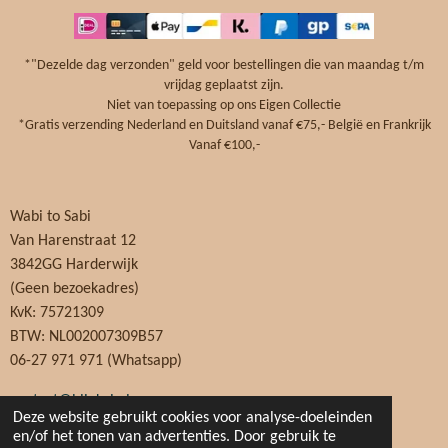
b
e
a
s
o
r
g
A
o
e
r
p
*"Dezelde dag verzonden" geld voor bestellingen die van maandag t/m
k
s
a
p
vrijdag geplaatst zijn.
t
m
Niet van toepassing op ons Eigen Collectie
*Gratis verzending Nederland en Duitsland vanaf €75,- België en Frankrijk
Vanaf €100,-
Wabi to Sabi
Van Harenstraat 12
3842GG Harderwijk
(Geen bezoekadres)
KvK: 75721309
BTW: NL002007309B57
06-27 971 971 (Whatsapp)
contact@blinkel.nl
Deze website gebruikt cookies voor analyse-doeleinden
© 2016 - 2026
Blinkel
Webhosting door
Cloud86
en/of het tonen van advertenties. Door gebruik te