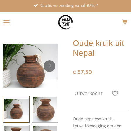
Ga
Gratis verzending vanaf €75,-*
direct
naar
de
hoofdinhoud
Oude kruik uit
Nepal
€ 57,50
Uitverkocht
Oude nepalese kruik.
Leuke toevoeging om een ​​