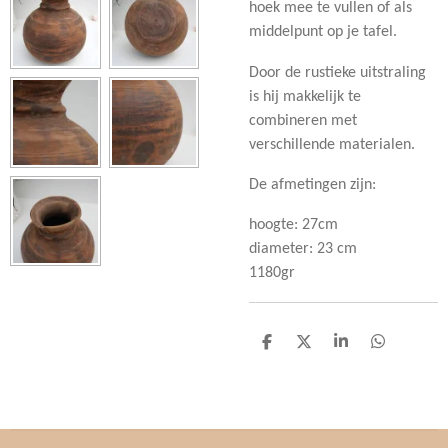
hoek mee te vullen of als
middelpunt op je tafel.
Door de rustieke uitstraling
is hij makkelijk te
combineren met
verschillende materialen.
De afmetingen zijn:
hoogte: 27cm
diameter: 23 cm
1180gr
D
D
S
D
e
e
h
e
l
e
a
l
e
l
r
e
n
e
n