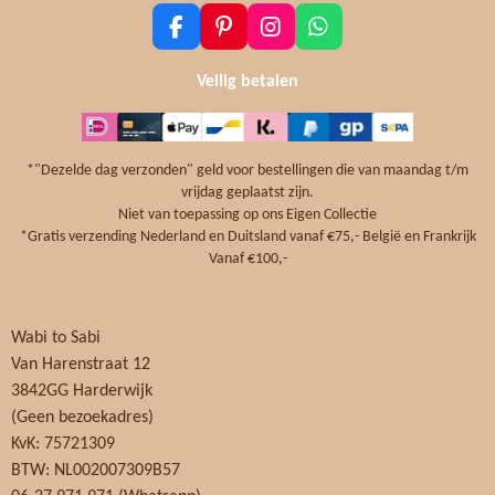
F
P
I
W
a
i
n
h
c
n
s
a
Veilig betalen
e
t
t
t
b
e
a
s
o
r
g
A
o
e
r
p
*"Dezelde dag verzonden" geld voor bestellingen die van maandag t/m
k
s
a
p
vrijdag geplaatst zijn.
t
m
Niet van toepassing op ons Eigen Collectie
*Gratis verzending Nederland en Duitsland vanaf €75,- België en Frankrijk
Vanaf €100,-
Wabi to Sabi
Van Harenstraat 12
3842GG Harderwijk
(Geen bezoekadres)
KvK: 75721309
BTW: NL002007309B57