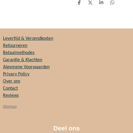
D
D
S
D
e
e
h
e
l
e
a
l
e
l
r
e
n
e
n
Levertijd & Verzendkosten
Retourneren
Betaalmethodes
Garantie & Klachten
Algemene Voorwaarden
Privacy Policy
Over ons
Contact
Reviews
Sitemap
Deel ons