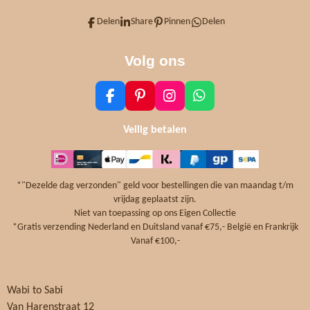
Delen
Share
Pinnen
Delen
Volg ons
F
P
I
W
a
i
n
h
c
n
s
a
Veilig betalen
e
t
t
t
b
e
a
s
o
r
g
A
o
e
r
p
*"Dezelde dag verzonden" geld voor bestellingen die van maandag t/m
k
s
a
p
vrijdag geplaatst zijn.
t
m
Niet van toepassing op ons Eigen Collectie
*Gratis verzending Nederland en Duitsland vanaf €75,- België en Frankrijk
Vanaf €100,-
Wabi to Sabi
Van Harenstraat 12