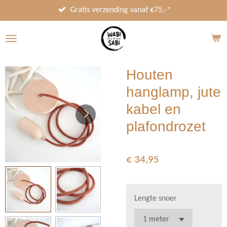
Ga
Gratis verzending vanaf €75,-*
direct
naar
de
hoofdinhoud
Houten
hanglamp, jute
kabel en
plafondrozet
€ 34,95
Lengte snoer