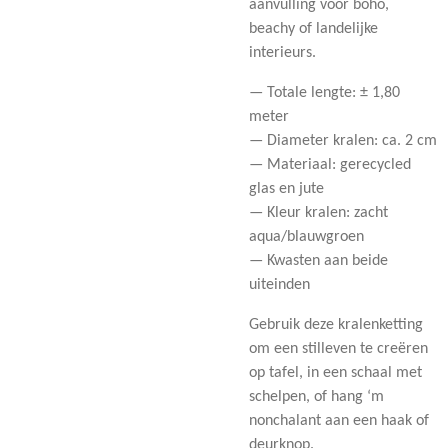
aanvulling voor boho,
beachy of landelijke
interieurs.
— Totale lengte: ± 1,80
meter
— Diameter kralen: ca. 2 cm
— Materiaal: gerecycled
glas en jute
— Kleur kralen: zacht
aqua/blauwgroen
— Kwasten aan beide
uiteinden
Gebruik deze kralenketting
om een stilleven te creëren
op tafel, in een schaal met
schelpen, of hang ‘m
nonchalant aan een haak of
deurknop.