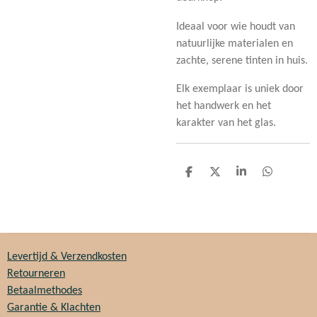
Ideaal voor wie houdt van
natuurlijke materialen en
zachte, serene tinten in huis.
Elk exemplaar is uniek door
het handwerk en het
karakter van het glas.
D
D
S
D
e
e
h
e
l
e
a
l
e
l
r
e
n
e
n
Levertijd & Verzendkosten
Retourneren
Betaalmethodes
Garantie & Klachten