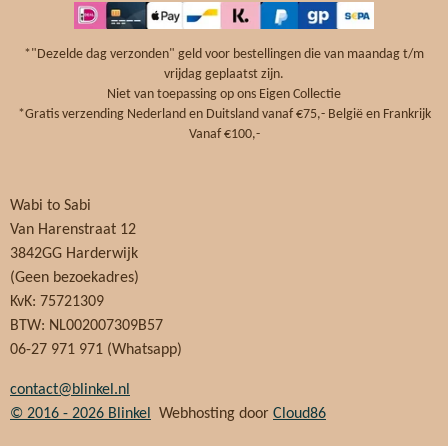
b
e
a
s
o
r
g
A
o
e
r
p
*"Dezelde dag verzonden" geld voor bestellingen die van maandag t/m
k
s
a
p
vrijdag geplaatst zijn.
t
m
Niet van toepassing op ons Eigen Collectie
*Gratis verzending Nederland en Duitsland vanaf €75,- België en Frankrijk
Vanaf €100,-
Wabi to Sabi
Van Harenstraat 12
3842GG Harderwijk
(Geen bezoekadres)
KvK: 75721309
BTW: NL002007309B57
06-27 971 971 (Whatsapp)
contact@blinkel.nl
© 2016 - 2026
Blinkel
Webhosting door
Cloud86