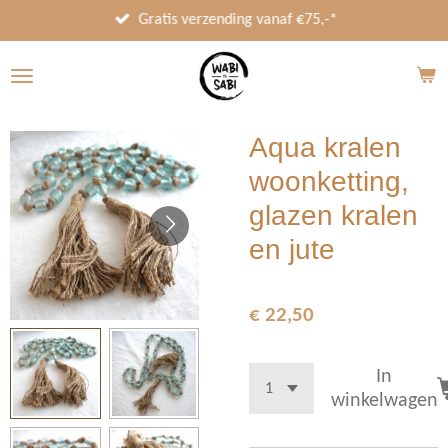
Ga
Gratis verzending vanaf €75,-*
direct
naar
de
hoofdinhoud
Aqua kralen
woonketting,
glazen kralen
en jute
€ 22,50
In
winkelwagen