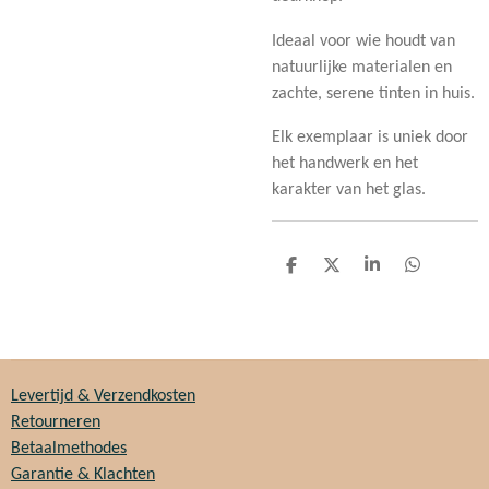
Ideaal voor wie houdt van
natuurlijke materialen en
zachte, serene tinten in huis.
Elk exemplaar is uniek door
het handwerk en het
karakter van het glas.
D
D
S
D
e
e
h
e
l
e
a
l
e
l
r
e
n
e
n
Levertijd & Verzendkosten
Retourneren
Betaalmethodes
Garantie & Klachten