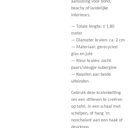
aanvulling voor boho,
beachy of landelijke
interieurs.
— Totale lengte: ± 1,80
meter
— Diameter kralen: ca. 2 cm
— Materiaal: gerecycled
glas en jute
— Kleur kralen: zacht
paars/vleugje aubergine
— Kwasten aan beide
uiteinden
Gebruik deze kralenketting
om een stilleven te creëren
op tafel, in een schaal met
schelpen, of hang ‘m
nonchalant aan een haak of
deurknop.