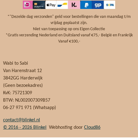
b
e
a
s
o
r
g
A
o
e
r
p
*"Dezelde dag verzonden" geld voor bestellingen die van maandag t/m
k
s
a
p
vrijdag geplaatst zijn.
t
m
Niet van toepassing op ons Eigen Collectie
*Gratis verzending Nederland en Duitsland vanaf €75,- België en Frankrijk
Vanaf €100,-
Wabi to Sabi
Van Harenstraat 12
3842GG Harderwijk
(Geen bezoekadres)
KvK: 75721309
BTW: NL002007309B57
06-27 971 971 (Whatsapp)
contact@blinkel.nl
© 2016 - 2026
Blinkel
Webhosting door
Cloud86