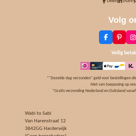
Delen
Share
Volg o
F
P
I
a
i
n
c
n
s
Veilig beta
e
t
t
b
e
a
o
r
g
o
e
r
*"Dezelde dag verzonden" geld voor bestellingen die
k
s
a
Niet van toepassing op ons
t
*Gratis verzending Nederland en Duitsland vanaf 
Wabi to Sabi
Van Harenstraat 12
3842GG Harderwijk