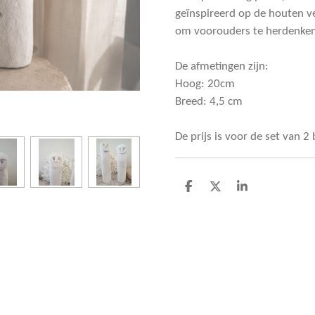
geïnspireerd op de houten ve
om voorouders te herdenken
De afmetingen zijn:
Hoog: 20cm
Breed: 4,5 cm
De prijs is voor de set van 2 
D
D
S
e
e
h
l
e
a
e
l
r
n
e