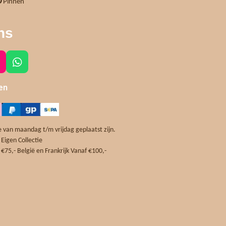
Pinnen
ns
W
h
a
len
t
s
A
p
 van maandag t/m vrijdag geplaatst zijn.
p
 Eigen Collectie
m
€75,- België en Frankrijk Vanaf €100,-